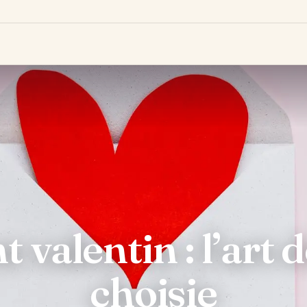
 valentin : l’art d
choisie