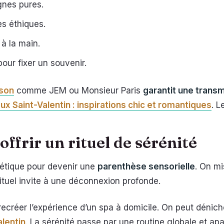
gnes pures.
es éthiques.
 à la main.
our fixer un souvenir.
son
comme JEM ou Monsieur Paris
garantit une trans
x Saint-Valentin : inspirations chic et romantiques
. L
offrir un rituel de sérénité
métique pour devenir une
parenthèse sensorielle
. On mi
rituel invite à une déconnexion profonde.
recréer l’expérience d’un spa à domicile. On peut dénic
lentin
. La sérénité passe par une routine globale et apa