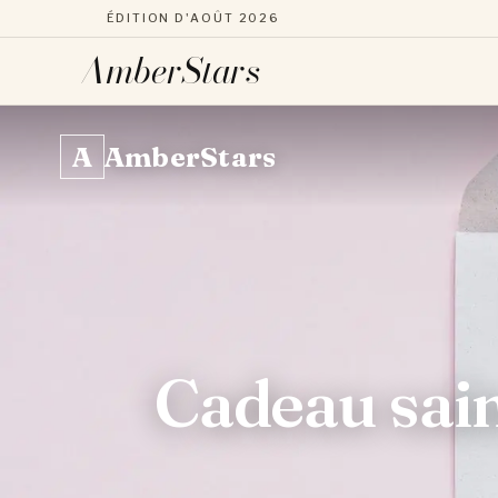
ÉDITION D'AOÛT 2026
AmberStars
Aller
au
A
AmberStars
contenu
Cadeau saint