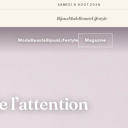
SAMEDI 8 AOÛT 2026
Bijoux
Mode
Beauté
Lifestyle
Mode
Beauté
Bijoux
Lifestyle
Magazine
e l’attention