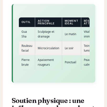
ACTION
MOMENT
RÉSULTAT
OUTIL
PRINCIPALE
IDÉAL
ATTENDU
Gua
Sculptage et
Vitalité
Le matin
Sha
drainage
immédiate
Rouleau
Teint
Microcirculation
Le soir
facial
lumineux
Pierre
Apaisement
Peau
Ponctuel
brute
rougeurs
calme
Soutien physique : une