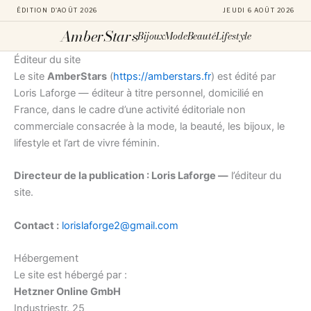
ÉDITION D'AOÛT 2026
JEUDI 6 AOÛT 2026
AmberStars
Bijoux
Mode
Beauté
Lifestyle
Aller
Éditeur du site
au
Le site
AmberStars
(
https://amberstars.fr
) est édité par
contenu
Loris Laforge — éditeur à titre personnel, domicilié en
France, dans le cadre d’une activité éditoriale non
commerciale consacrée à la mode, la beauté, les bijoux, le
lifestyle et l’art de vivre féminin.
Directeur de la publication : Loris Laforge —
l’éditeur du
site.
Contact :
lorislaforge2@gmail.com
Hébergement
Le site est hébergé par :
Hetzner Online GmbH
Industriestr. 25