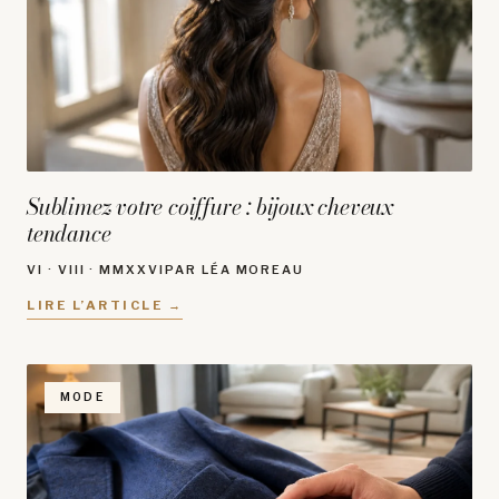
Sublimez votre coiffure : bijoux cheveux
tendance
VI · VIII · MMXXVI
PAR LÉA MOREAU
LIRE L’ARTICLE →
MODE