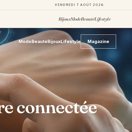
VENDREDI 7 AOÛT 2026
Bijoux
Mode
Beauté
Lifestyle
Mode
Beauté
Bijoux
Lifestyle
Magazine
re connectée