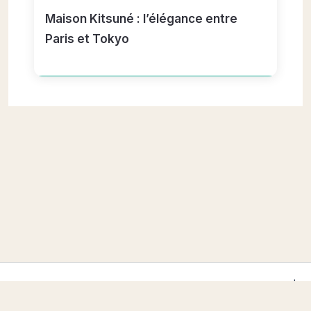
Maison Kitsuné : l’élégance entre
Paris et Tokyo
Copyright © 2026 AmberStars — Mode, Bijoux & Lifestyle |
Propulsé par
Thème WordPress Astra