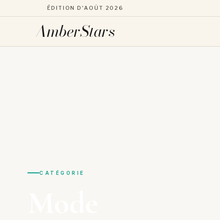
ÉDITION D'AOÛT 2026
AmberStars
Aller
au
contenu
CATÉGORIE
Mode