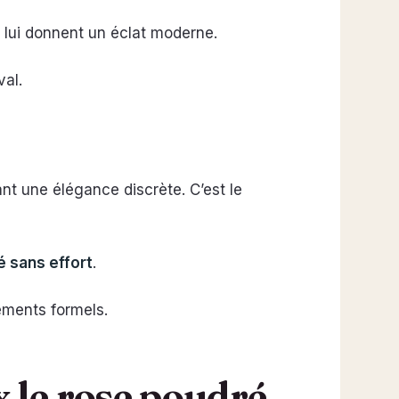
s lui donnent un éclat moderne.
val.
frant une élégance discrète. C’est le
é sans effort
.
nements formels.
 le rose poudré