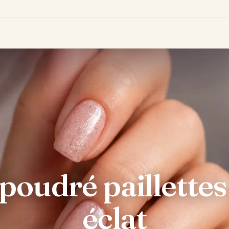
poudré paillettes 
éclat