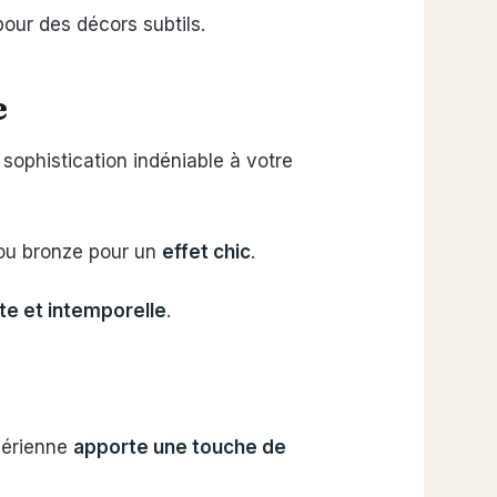
 pour des décors subtils.
e
e sophistication indéniable à votre
 ou bronze pour un
effet chic
.
nte et intemporelle
.
 aérienne
apporte une touche de