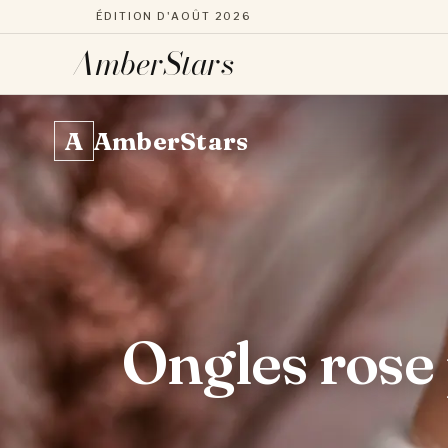
ÉDITION D'AOÛT 2026
AmberStars
Aller
au
A
AmberStars
contenu
Ongles rose 