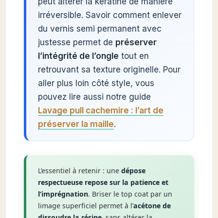
peut altérer la kératine de manière
irréversible. Savoir comment enlever
du vernis semi permanent avec
justesse permet de
préserver
l’intégrité de l’ongle
tout en
retrouvant sa texture originelle. Pour
aller plus loin côté style, vous
pouvez lire aussi notre guide
Lavage pull cachemire : l’art de
préserver la maille
.
L’essentiel à retenir : une
dépose
respectueuse repose sur la patience et
l’imprégnation
. Briser le top coat par un
limage superficiel permet à l’
acétone de
dissoudre la résine
, sans altérer la