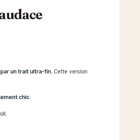
 audace
ar un trait ultra-fin
. Cette version
blement chic
.
ll.