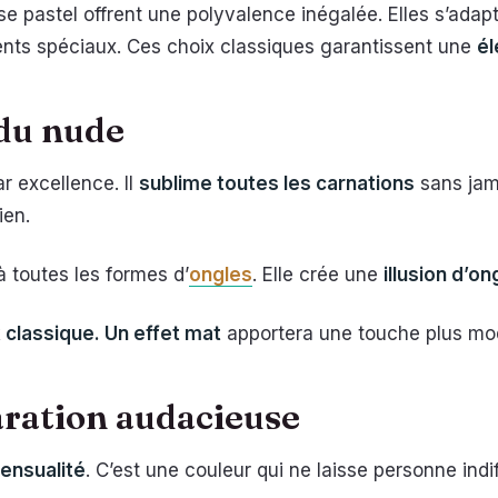
se pastel offrent une polyvalence inégalée. Elles s’adapt
nts spéciaux. Ces choix classiques garantissent une
é
 du nude
r excellence. Il
sublime toutes les carnations
sans jama
ien.
 toutes les formes d’
ongles
. Elle crée une
illusion d’o
ok classique. Un effet mat
apportera une touche plus mod
aration audacieuse
sensualité
. C’est une couleur qui ne laisse personne indif