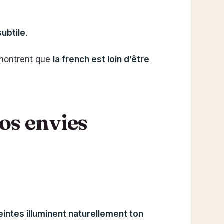
subtile
.
 montrent que
la french est loin d’être
vos envies
eintes illuminent naturellement ton