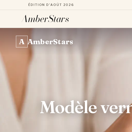
ÉDITION D'AOÛT 2026
AmberStars
Aller
au
A
AmberStars
contenu
Modèle vern