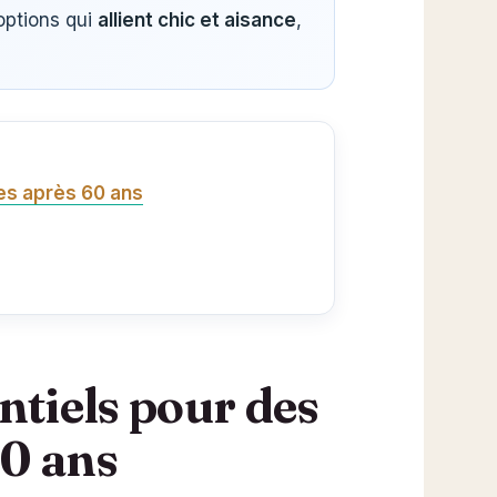
options qui
allient chic et aisance
,
les après 60 ans
entiels pour des
60 ans