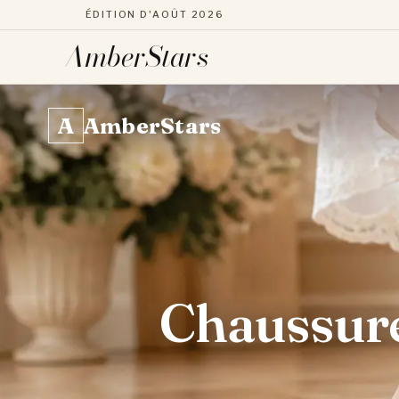
ÉDITION D'AOÛT 2026
AmberStars
Aller
au
A
AmberStars
contenu
Chaussure