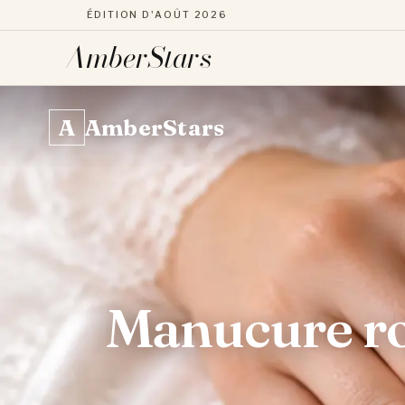
ÉDITION D'AOÛT 2026
AmberStars
Aller
au
A
AmberStars
contenu
Manucure ro