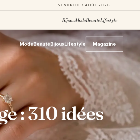
VENDREDI 7 AOÛT 2026
Bijoux
Mode
Beauté
Lifestyle
Mode
Beauté
Bijoux
Lifestyle
Magazine
 : 310 idées