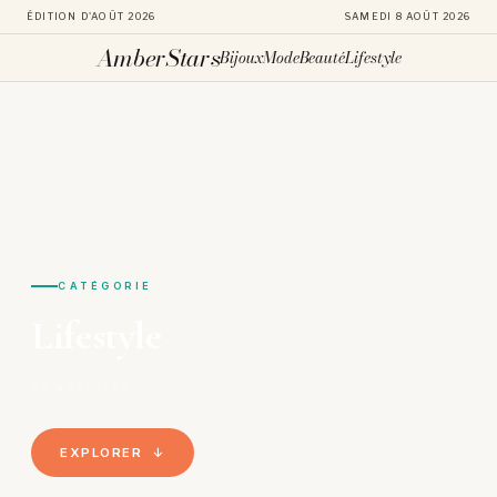
ÉDITION D'AOÛT 2026
SAMEDI 8 AOÛT 2026
AmberStars
Bijoux
Mode
Beauté
Lifestyle
Aller
au
contenu
CATÉGORIE
Lifestyle
28 ARTICLES
EXPLORER ↓