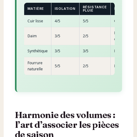
RÉSISTANCE
MATIÈRE
ISOLATION
STYLE
PLUIE
Cuir lisse
4/5
5/5
Classique
Bohème
Daim
3/5
2/5
chic
Synthétique
3/5
3/5
Moderne
Fourrure
5/5
2/5
Luxe
naturelle
Harmonie des volumes :
l’art d’associer les pièces
de saison