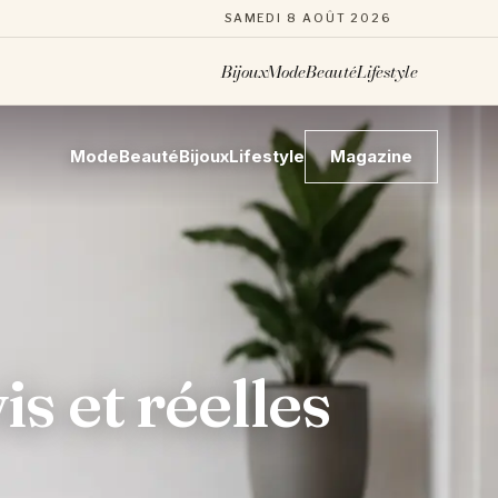
SAMEDI 8 AOÛT 2026
Bijoux
Mode
Beauté
Lifestyle
Mode
Beauté
Bijoux
Lifestyle
Magazine
s et réelles