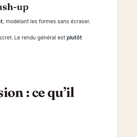
push-up
nt
, modelant les formes sans écraser.
iscret. Le rendu général est
plutôt
on : ce qu’il