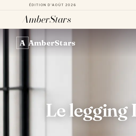
ÉDITION D'AOÛT 2026
AmberStars
Aller
au
A
AmberStars
contenu
Le legging 