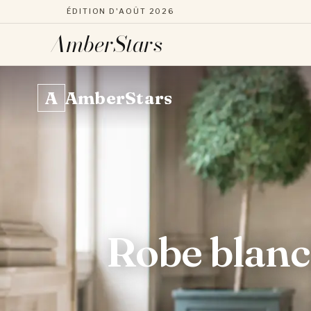
ÉDITION D'AOÛT 2026
AmberStars
Aller
au
A
AmberStars
contenu
Robe blanch