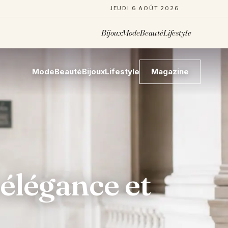
JEUDI 6 AOÛT 2026
Bijoux
Mode
Beauté
Lifestyle
Mode
Beauté
Bijoux
Lifestyle
Magazine
 élégance et