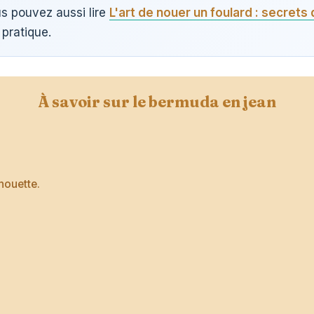
us pouvez aussi lire
L'art de nouer un foulard : secrets 
pratique.
À savoir sur le bermuda en jean
houette.