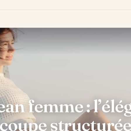
an femme : l’élé
coupe structuré