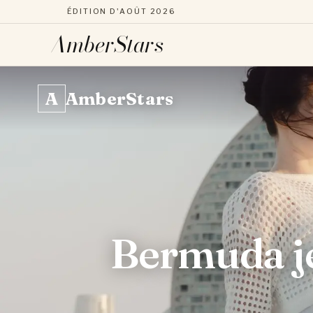
ÉDITION D'AOÛT 2026
AmberStars
Aller
au
A
AmberStars
contenu
Bermuda je