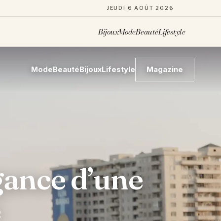
JEUDI 6 AOÛT 2026
Bijoux
Mode
Beauté
Lifestyle
Mode
Beauté
Bijoux
Lifestyle
Magazine
gance d’une
e