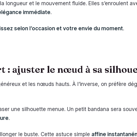
t la longueur et le mouvement fluide. Elles s’enroulent 
 élégance immédiate
.
issez selon l’occasion et votre envie du moment
.
 : ajuster le nœud à sa silhou
éreux et les nœuds hauts. À l’inverse, on préfère dégag
écraser une silhouette menue. Un petit bandana sera souve
ture
.
llonger le buste. Cette astuce simple
affine instantaném