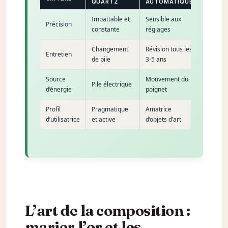
QUARTZ
AUTOMATIQUE
Imbattable et
Sensible aux
Précision
constante
réglages
Changement
Révision tous les
Entretien
de pile
3-5 ans
Source
Mouvement du
Pile électrique
d’énergie
poignet
Profil
Pragmatique
Amatrice
d’utilisatrice
et active
d’objets d’art
L’art de la composition :
marier l’or et les