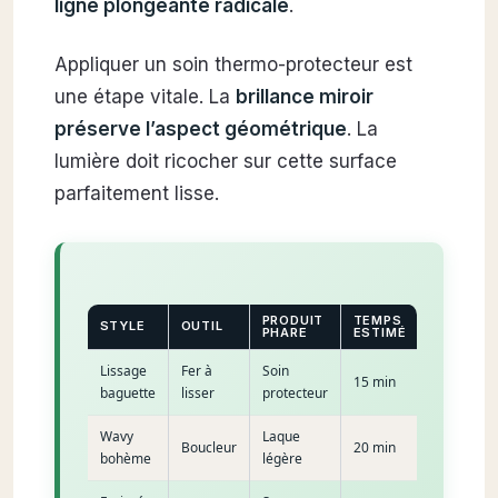
ligne plongeante radicale
.
Appliquer un soin thermo-protecteur est
une étape vitale. La
brillance miroir
préserve l’aspect géométrique
. La
lumière doit ricocher sur cette surface
parfaitement lisse.
PRODUIT
TEMPS
STYLE
OUTIL
PHARE
ESTIMÉ
Lissage
Fer à
Soin
15 min
baguette
lisser
protecteur
Wavy
Laque
Boucleur
20 min
bohème
légère