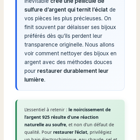
inévitable
crée une pellicule de
sulfure d’argent qui ternit l’éclat
de
vos pièces les plus précieuses. On
finit souvent par délaisser ses bijoux
préférés dès qu’ils perdent leur
transparence originelle. Nous allons
voir comment nettoyer des bijoux en
argent avec des méthodes douces
pour
restaurer durablement leur
lumière
.
L’essentiel à retenir :
le noircissement de
l’argent 925 résulte d’une réaction
naturelle au soufre
, et non d’un défaut de
qualité. Pour
restaurer l’éclat
, privilégiez
un bain électrochimique, eau chaude, sel et