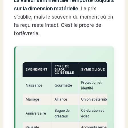
La valeur sentimentale l’emporte toujours
sur la dimension matérielle
. Le prix
s’oublie, mais le souvenir du moment où on
l’a reçu reste intact. C’est le propre de
l’orfèvrerie.
TYPE DE
ÉVÉNEMENT
BIJOU
SYMBOLIQUE
CONSEILLÉ
Protection et
Naissance
Gourmette
identité
Mariage
Alliance
Union et éternité
Bague de
Célébration et
Anniversaire
créateur
éclat
Réussite
Accomplissement