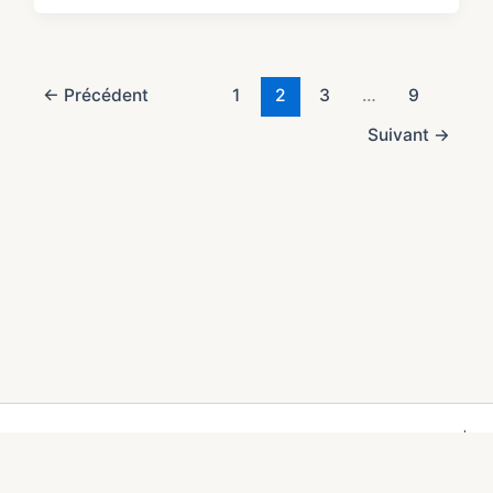
←
Précédent
1
2
3
…
9
Suivant
→
Copyright © 2026 AmberStars — Mode, Bijoux & Lifestyle |
Propulsé par
Thème WordPress Astra