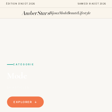
ÉDITION D'AOÛT 2026
SAMEDI 8 AOÛT 2026
AmberStars
Bijoux
Mode
Beauté
Lifestyle
Aller
au
contenu
CATÉGORIE
Mode
84 ARTICLES
EXPLORER ↓