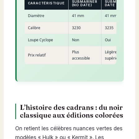
SUBMARINER
SUBMARINER
CARACTÉRISTIQUE
(NO DATE)
DATE
Diamètre
41 mm
41 mm
Calibre
3230
3235
Loupe Cyclope
Non
Oui
Plus
Légèrement
Prix relatif
accessible
supérieur
L’histoire des cadrans : du noir
classique aux éditions colorées
On retient les célèbres nuances vertes des
modèles « Hulk » ou « Kermit ». Les