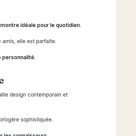
e
montre idéale pour le quotidien
.
 amis, elle est parfaite.
 personnalité
.
e
allie design contemporain et
orlogère sophistiquée.
r les connaisseurs
.