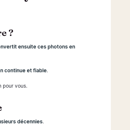
e ?
onvertit ensuite ces photons en
n continue et fiable
.
n pour vous.
e
lusieurs décennies
.