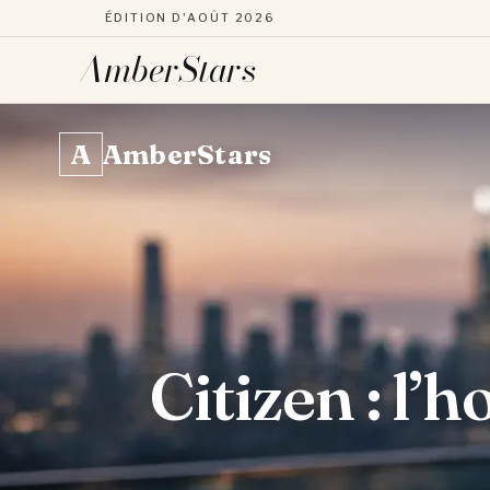
ÉDITION D'AOÛT 2026
AmberStars
Aller
au
A
AmberStars
contenu
Citizen : l’