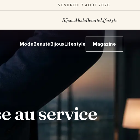
VENDREDI 7 AOÛT 2026
Bijoux
Mode
Beauté
Lifestyle
Mode
Beauté
Bijoux
Lifestyle
Magazine
se au service