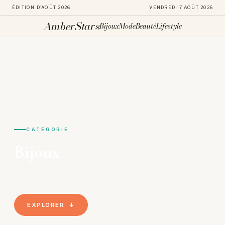
ÉDITION D'AOÛT 2026
VENDREDI 7 AOÛT 2026
AmberStars
Bijoux
Mode
Beauté
Lifestyle
Aller
au
contenu
CATÉGORIE
Bijoux
63 ARTICLES
EXPLORER ↓