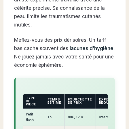
célérité précise. Sa connaissance de la
peau limite les traumatismes cutanés
inutiles.
Méfiez-vous des prix dérisoires. Un tarif
bas cache souvent des
lacunes d’hygiène
.
Ne jouez jamais avec votre santé pour une
économie éphémère.
TYPE
TEMPS
FOURCHETTE
EXPERTISE
DE
ESTIMÉ
DE PRIX
REQUISE
PIÈCE
Petit
1h
80€, 120€
Intermédiaire
flash