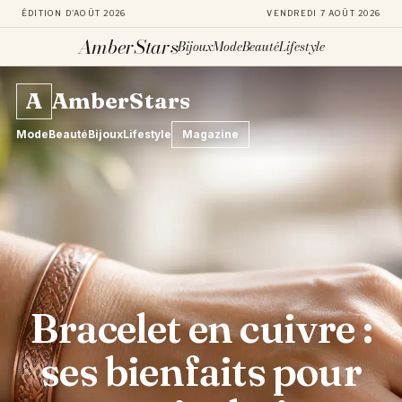
ÉDITION D'AOÛT 2026
VENDREDI 7 AOÛT 2026
AmberStars
Bijoux
Mode
Beauté
Lifestyle
Aller
A
AmberStars
au
contenu
Mode
Beauté
Bijoux
Lifestyle
Magazine
Bracelet en cuivre :
ses bienfaits pour